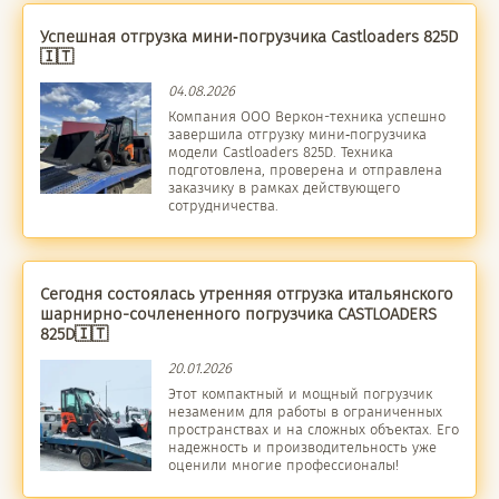
Успешная отгрузка мини‑погрузчика Castloaders 825D
🇮🇹
04.08.2026
Компания
ООО Веркон-техника
успешно
завершила
отгрузку
мини‑погрузчика
модели
Castloaders 825D.
Техника
подготовлена,
проверена
и
отправлена
заказчику
в
рамках
действующего
сотрудничества
.
Cегодня состоялась утренняя отгрузка итальянского
шарнирно-сочлененного погрузчика CASTLOADERS
825D🇮🇹
20.01.2026
Этот компактный и мощный погрузчик
незаменим для работы в ограниченных
пространствах и на сложных объектах. Его
надежность и производительность уже
оценили многие профессионалы!